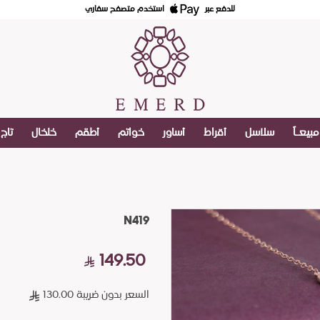
للدفع عبر
استخدم متصفح سفاري
مبيعـاً
سلاسل
أقراط
أساور
خواتم
أطقم
خلخال
تاج
N419
149.50
السعر بدون ضريبة 130.00