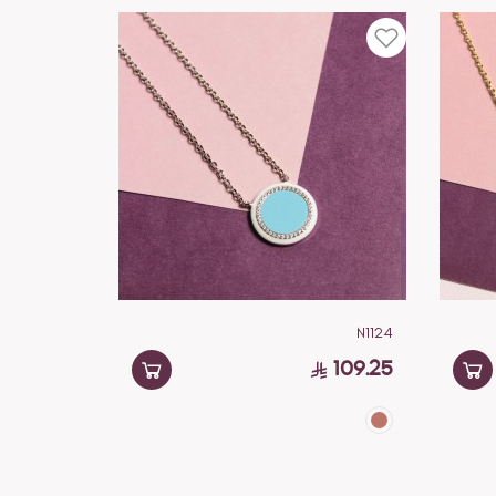
N1124
109.25