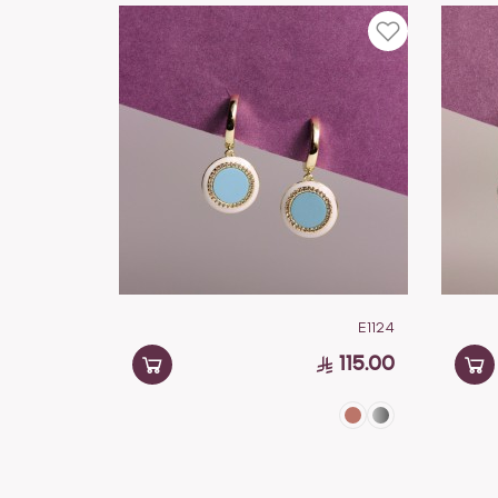
E1124
115.00