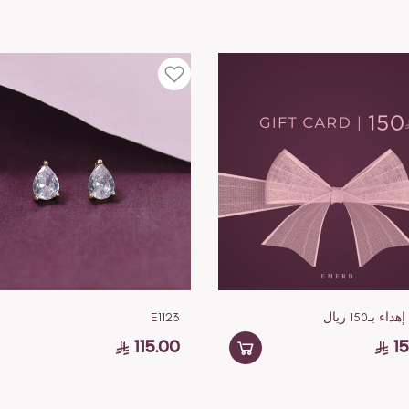
 بـ150 ريال
E1123
115.00
1