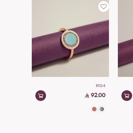
R1124
92.00