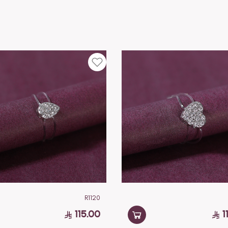
R1120
115.00
1