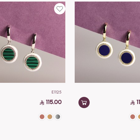
E1125
115.00
1