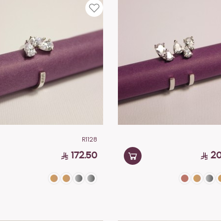
R1128
172.50
20