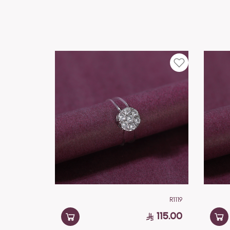
R1119
115.00