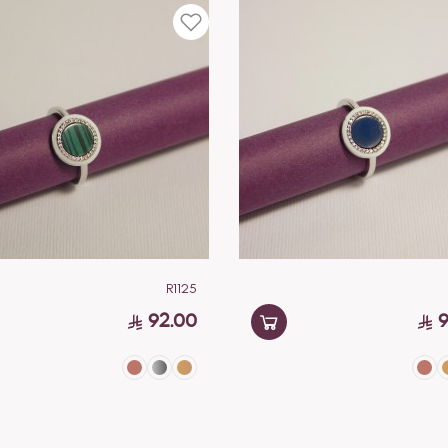
R1125
92.00
9