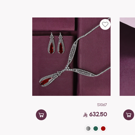
S1067
632.50