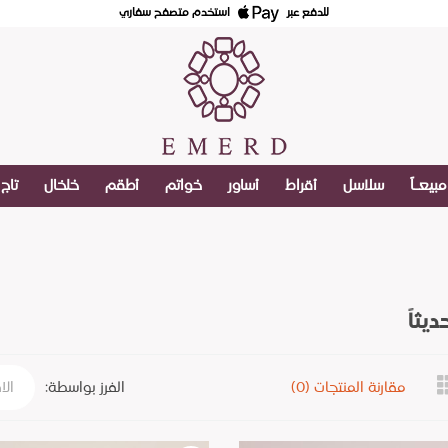
للدفع عبر
استخدم متصفح سفاري
مبيعـاً
سلاسل
أقراط
أساور
خواتم
أطقم
خلخال
تاج
يثاً
مقارنة المنتجات (0)
الفرز بواسطة: