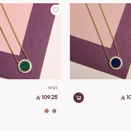
N1125
109.25
1