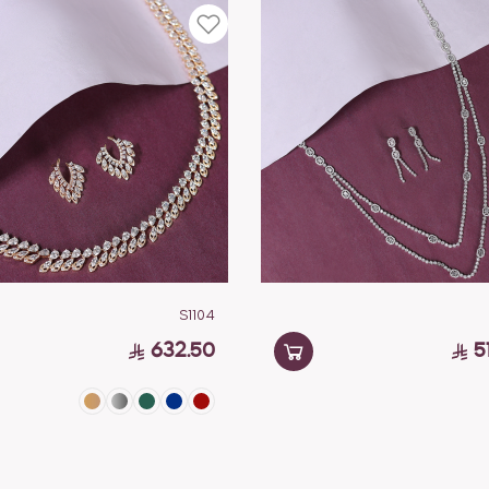
S1104
632.50
5