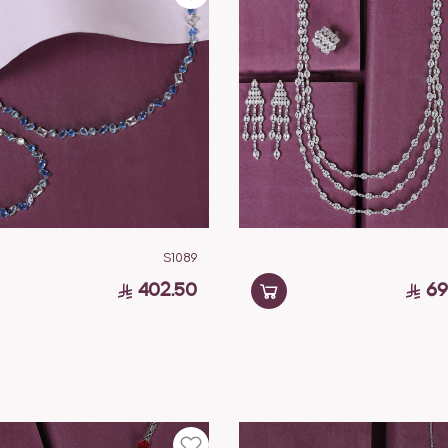
S1089
402.50
69