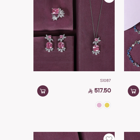
S1087
517.50