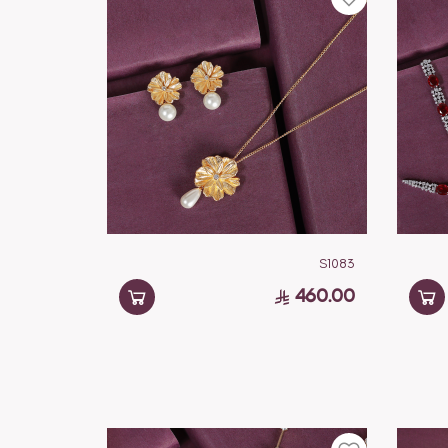
S1083
460.00