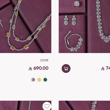
S1098
690.00
7