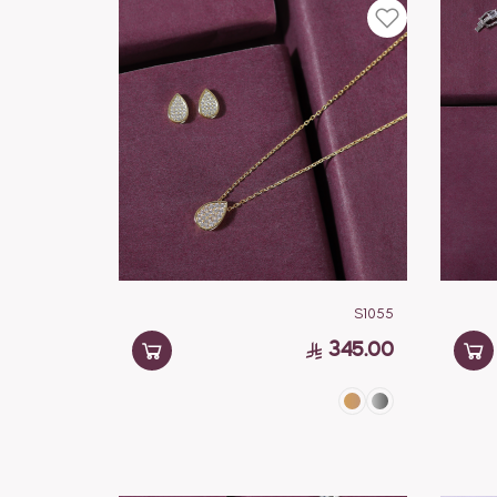
S1055
345.00