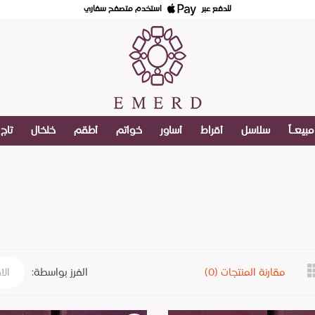
للدفع عبر
استخدم متصفح سفاري
مبيعـاً
سلاسل
أقراط
أساور
خواتم
أطقم
خلخال
تاج
مقارنة المنتجات (0)
الفرز بواسطة: