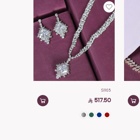
S1103
517.50