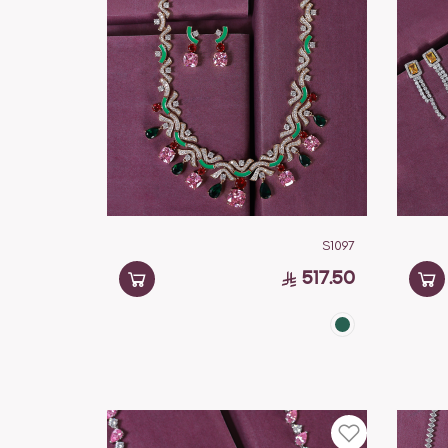
S1097
517.50