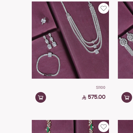
S1100
575.00