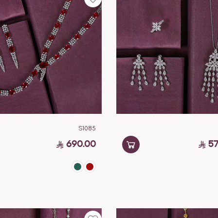
S1085
690.00
57