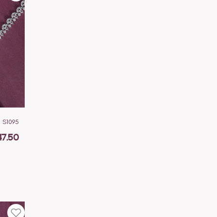
S1095
47.50