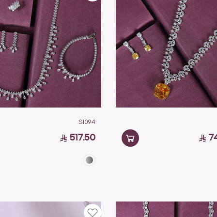
S1094
517.50
7