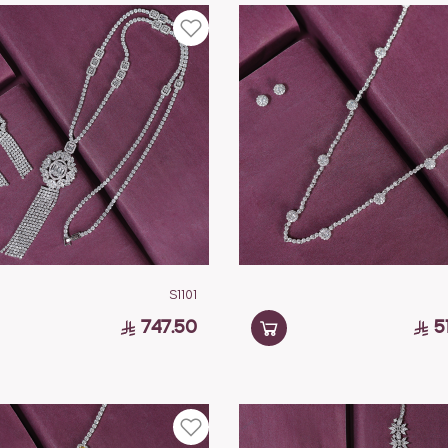
S1101
747.50
5