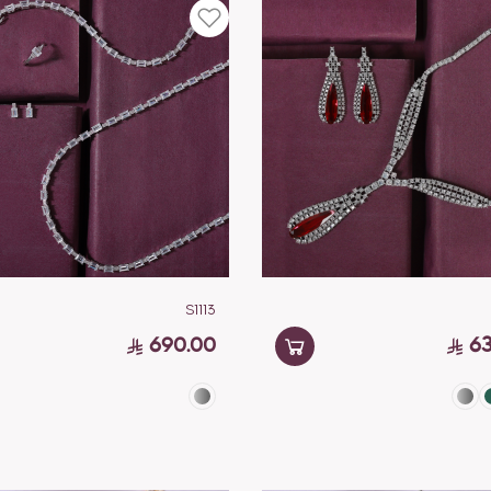
S1113
690.00
63