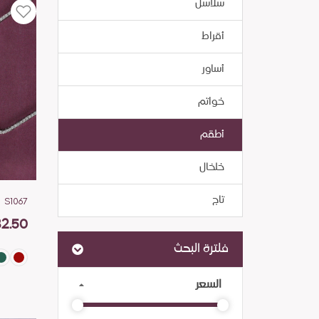
سلاسل
أقراط
أساور
خواتم
أطقم
خلخال
تاج
S1067
2.50
فلترة البحث
السعر