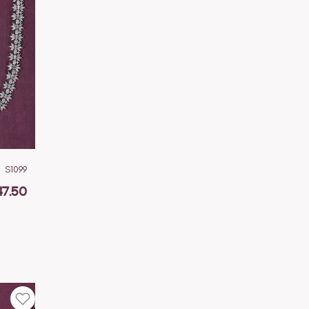
S1099
47.50