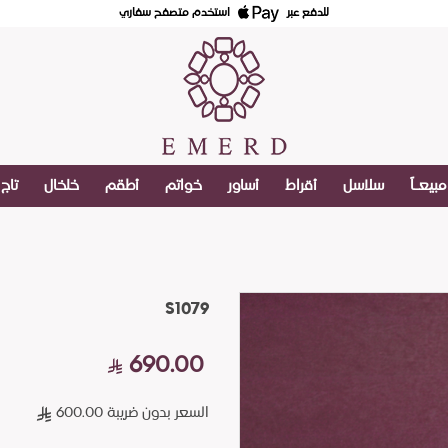
للدفع عبر
استخدم متصفح سفاري
مبيعـاً
سلاسل
أقراط
أساور
خواتم
أطقم
خلخال
تاج
S1079
690.00
السعر بدون ضريبة 600.00