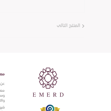
المنتج التالى
معل
عن إ
معل
وسي
والا
شرو