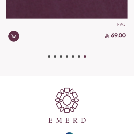
N995
69.00