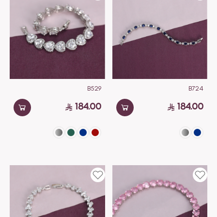
B529
B724
184.00
184.00