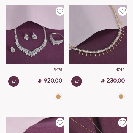
S476
N748
920.00
230.00