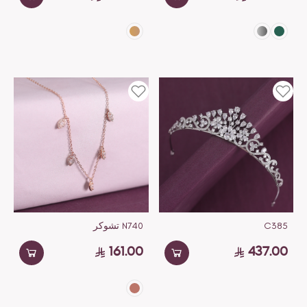
C385
N740 تشوكر
161.00
437.00