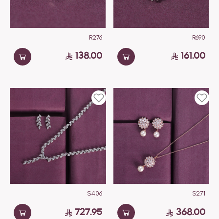
R276
R690
138.00
161.00
S406
S271
727.95
368.00