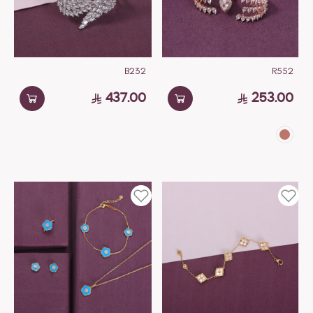
B232
R552
437.00
253.00