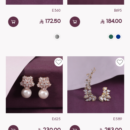
E360
B695
172.50
184.00
E625
E589