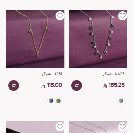
N423 تشوكر
N281 تشوكر
115.00
155.25