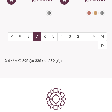
230.00
253.00
>
9
8
7
6
5
4
3
2
1
<
|<
>|
عرض 289 الى 336 من 395 (9 صفحات)