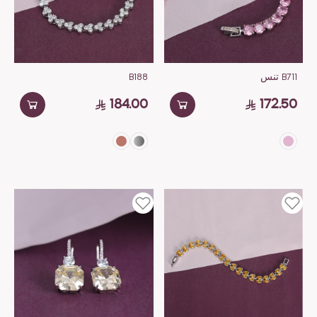
B711 تنس
B188
184.00
172.50