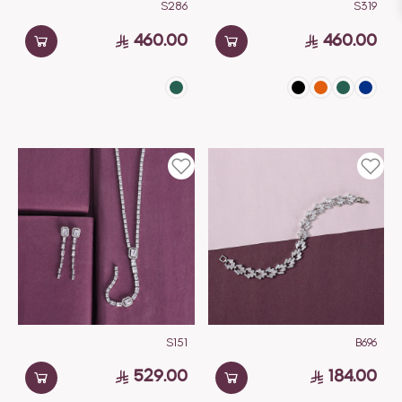
S286
S319
460.00
460.00
S151
B696
529.00
184.00