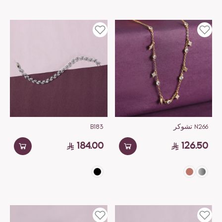
N266 تشوكر
B183
184.00
126.50