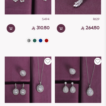
S494
R629
310.50
264.50