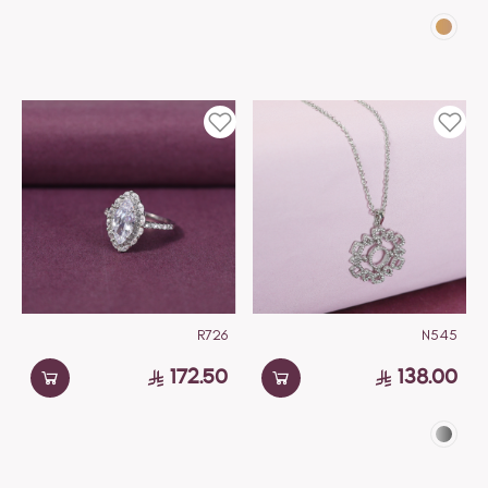
R726
N545
172.50
138.00