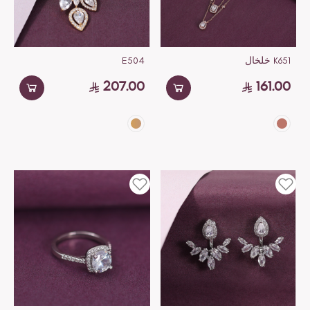
K651 خلخال
E504
207.00
161.00