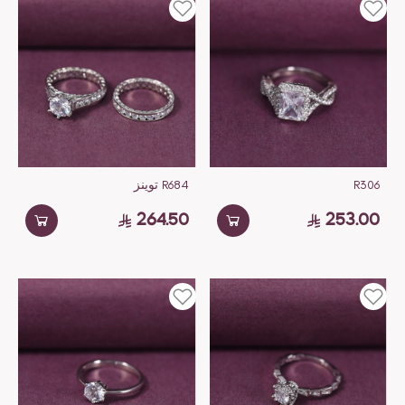
R306
R684 توينز
264.50
253.00