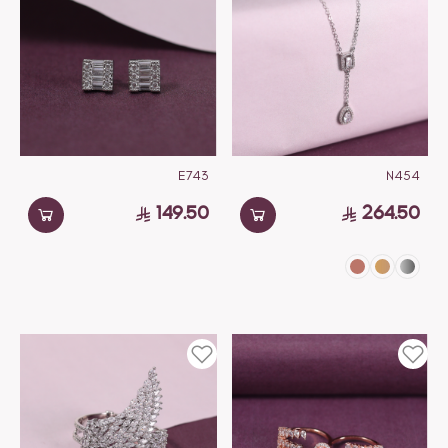
E743
N454
149.50
264.50