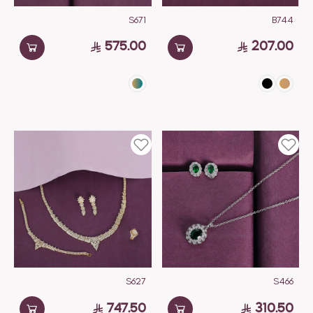
S671
B744
575.00
207.00
S627
S466
747.50
310.50