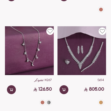
S614
N267 تشوكر
126.50
805.00