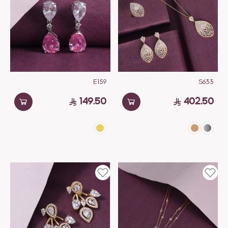
E159
S633
149.50
402.50