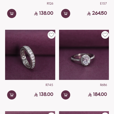
R126
E157
138.00
264.50
R745
R686
138.00
184.00